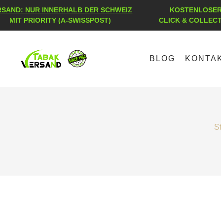
RSAND: NUR INNERHALB DER SCHWEIZ
KOSTENLOSER 
MIT PRIORITY (A-SWISSPOST)
CLICK & COLLEC
BLOG
KONTA
St