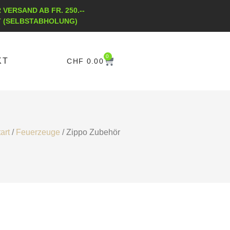
VERSAND AB FR. 250.--
T (SELBSTABHOLUNG)
0
KT
CHF
0.00
art
/
Feuerzeuge
/ Zippo Zubehör