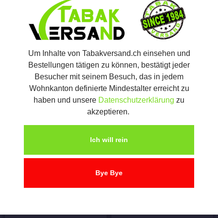
Um Inhalte von Tabakversand.ch einsehen und
Bestellungen tätigen zu können, bestätigt jeder
Besucher mit seinem Besuch, das in jedem
Wohnkanton definierte Mindestalter erreicht zu
haben und unsere
Datenschutzerklärung
zu
akzeptieren.
Ich will rein
NO NAME PFEIFE 360830
NO NAME PFEIFE 360835
CHF
69.00
CHF
69.00
Bye Bye
In den Warenkorb
In den Warenkorb