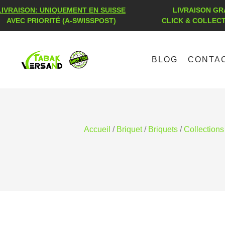
LIVRAISON: UNIQUEMENT EN SUISSE
LIVRAISON GRA
AVEC PRIORITÉ (A-SWISSPOST)
CLICK & COLLEC
BLOG
CONTA
Accueil
/
Briquet
/
Briquets
/
Collections