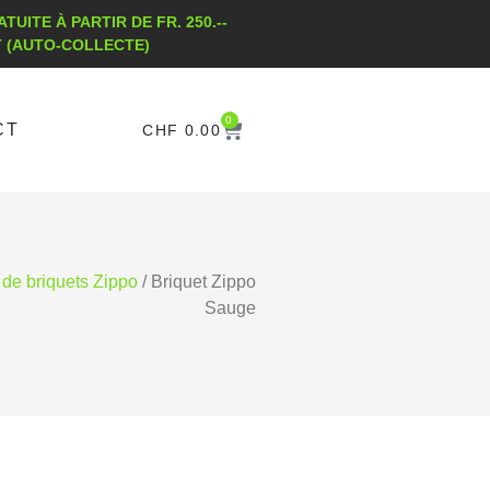
TUITE À PARTIR DE FR. 250.--
T (AUTO-COLLECTE)
0
CT
CHF
0.00
 de briquets Zippo
/ Briquet Zippo
Sauge