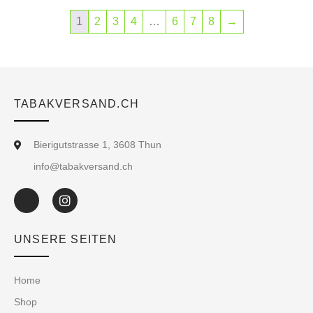
1
2
3
4
…
6
7
8
→
TABAKVERSAND.CH
Bierigutstrasse 1, 3608 Thun
info@tabakversand.ch
UNSERE SEITEN
Home
Shop